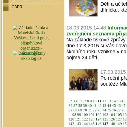
Děti a učit
GDPR
dílničku, k
18.03.2015 14:48
Informa
zveřejnění seznamu přija
Na základě tiskové zprávy 
dne 17.3.2015 si Vás dovol
školního roku vznikne v na
pojme 24 dětí.
17.03.2015
Po roční př
soutěže Ml
1
2
3
4
5
6
7
8
9
10
11
12
13
14
15
16
36
37
38
39
40
41
42
43
44
45
46
47
67
68
69
70
71
72
73
74
75
76
77
78
98
99
100
101
102
103
104
105
1
120
121
122
123
124
125
126
127
1
142
143
144
145
146
147
148
149
1