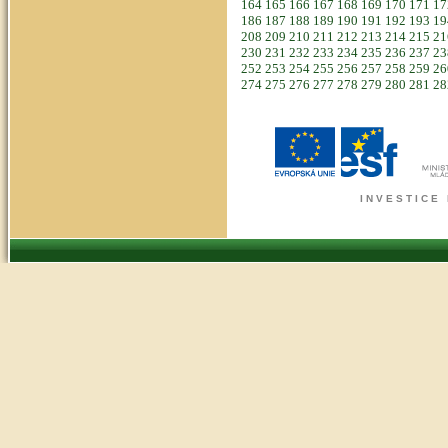
164
165
166
167
168
169
170
171
1
186
187
188
189
190
191
192
193
1
208
209
210
211
212
213
214
215
2
230
231
232
233
234
235
236
237
2
252
253
254
255
256
257
258
259
2
274
275
276
277
278
279
280
281
2
I N V E S T I C E