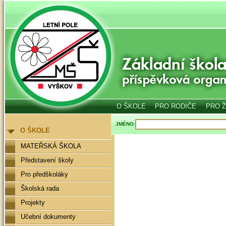
O ŠKOLE
PRO RODIČE
PRO 
JMÉNO:
O ŠKOLE
MATEŘSKÁ ŠKOLA
Představení školy
Pro předškoláky
Školská rada
Projekty
Učební dokumenty