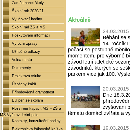
Zaměstnanci školy
Školní rok 2020/21
Vyučovací hodiny
Školní řád ZŠ a MŠ
24.03.2015
Poskytování informací
Běhání se s
14. ročník 
Výroční zprávy
počasí se postupně měnilo 
Užitečné odkazy
momentem, pro výborné bě
Volná místa
závod letní atletické sez
závodníků, kterých se seš
Dokumenty
parkem více jak 100. Výsl
Projektová výuka
Úspěchy žáků
20.03.2015
Přírodovědná gramotnost
Dne 18.3.20
EU peníze školám
přírodovědn
zvyšování p
Rozšíření kapacit MŠ – ZŠ a
tématu domácí zvířata a vy
MŠ Vyškov, Letní pole
Kontakty, konzultační hodiny
19.03.2015
Elektronická žákovská knížka