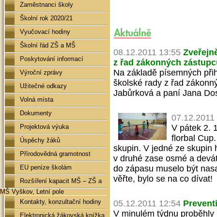
Zaměstnanci školy
Školní rok 2020/21
Vyučovací hodiny
Školní řád ZŠ a MŠ
08.12.2011 13:55
Zveřejn
Poskytování informací
z řad zákonných zástupc
Na základě písemných při
Výroční zprávy
školské rady z řad zákonn
Užitečné odkazy
Jabůrková a paní Jana Do
Volná místa
Dokumenty
07.12.2011
Projektová výuka
V pátek 2. 
florbal Cup.
Úspěchy žáků
skupin. V jedné ze skupin 
Přírodovědná gramotnost
v druhé zase osmé a deváté
EU peníze školám
do zápasu muselo být nasa
věřte, bylo se na co dívat!
Rozšíření kapacit MŠ – ZŠ a
MŠ Vyškov, Letní pole
Kontakty, konzultační hodiny
05.12.2011 12:54
Prevent
V minulém týdnu proběhly 
Elektronická žákovská knížka