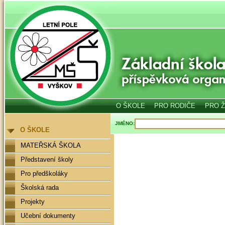
O ŠKOLE
PRO RODIČE
PRO 
JMÉNO:
O ŠKOLE
MATEŘSKÁ ŠKOLA
Představení školy
Pro předškoláky
Školská rada
Projekty
Učební dokumenty