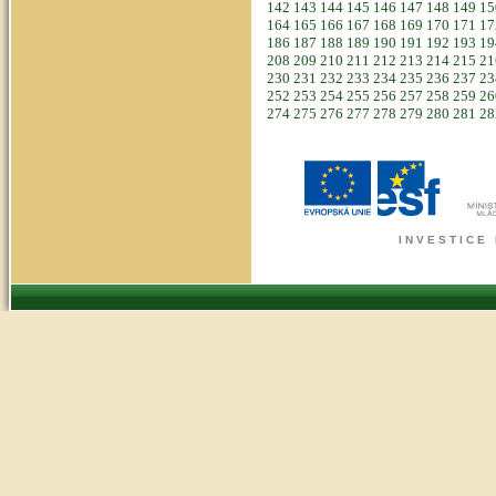
142
143
144
145
146
147
148
149
1
164
165
166
167
168
169
170
171
1
186
187
188
189
190
191
192
193
1
208
209
210
211
212
213
214
215
2
230
231
232
233
234
235
236
237
2
252
253
254
255
256
257
258
259
2
274
275
276
277
278
279
280
281
2
I N V E S T I C E