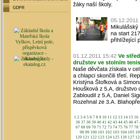
žáky naší školy.
GDPR
05.12.2011
Mikulášský 
na start 217
přihlížející
01.12.2011 15:42
Ve střed
družstev ve stolním tenis
Naše děvčata získala v ce
a chlapci skončili třetí. R
Kristýna Štofková a Simona
Houšková z 5.A, družstvo 
Zabloudil z 5.A, Daniel Sig
Rozehnal ze 3.A. Blahopř
1
2
3
4
5
6
7
8
9
10
11
12
13
14
15
16
36
37
38
39
40
41
42
43
44
45
46
47
67
68
69
70
71
72
73
74
75
76
77
78
98
99
100
101
102
103
104
105
1
120
121
122
123
124
125
126
127
1